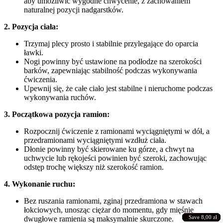
aby umożliwić wygodne chwycenie, z zachowaniem
naturalnej pozycji nadgarstków.
2. Pozycja ciała:
Trzymaj plecy prosto i stabilnie przylegające do oparcia
ławki.
Nogi powinny być ustawione na podłodze na szerokości
barków, zapewniając stabilność podczas wykonywania
ćwiczenia.
Upewnij się, że całe ciało jest stabilne i nieruchome podczas
wykonywania ruchów.
3. Początkowa pozycja ramion:
Rozpocznij ćwiczenie z ramionami wyciągniętymi w dół, a
przedramionami wyciągniętymi wzdłuż ciała.
Dłonie powinny być skierowane ku górze, a chwyt na
uchwycie lub rękojeści powinien być szeroki, zachowując
odstęp trochę większy niż szerokość ramion.
4. Wykonanie ruchu:
Bez ruszania ramionami, zginaj przedramiona w stawach
łokciowych, unosząc ciężar do momentu, gdy mięśnie
Save 11,09 zł
Save 12,00 zł
Save 13,00 zł
Save 11,09 zł
Save 18,00 zł
Save 12,00 zł
Save 5,49 zł
Save 8,00 zł
dwugłowe ramienia są maksymalnie skurczone.