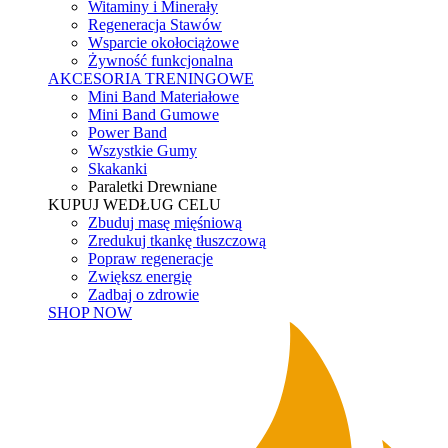
Witaminy i Minerały
Regeneracja Stawów
Wsparcie okołociążowe
Żywność funkcjonalna
AKCESORIA TRENINGOWE
Mini Band Materiałowe
Mini Band Gumowe
Power Band
Wszystkie Gumy
Skakanki
Paraletki Drewniane
KUPUJ WEDŁUG CELU
Zbuduj masę mięśniową
Zredukuj tkankę tłuszczową
Popraw regeneracje
Zwiększ energię
Zadbaj o zdrowie
SHOP NOW