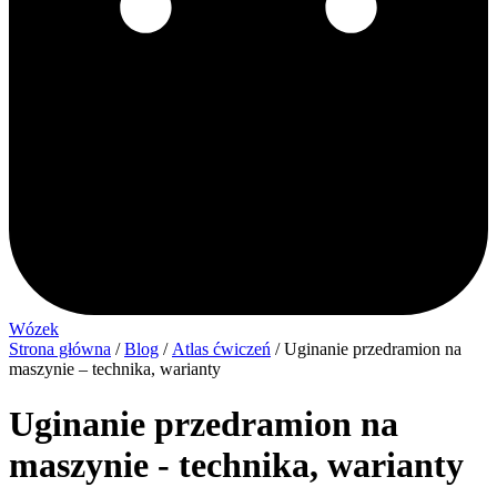
Wózek
Strona główna
/
Blog
/
Atlas ćwiczeń
/ Uginanie przedramion na
maszynie – technika, warianty
Uginanie przedramion na
maszynie - technika, warianty