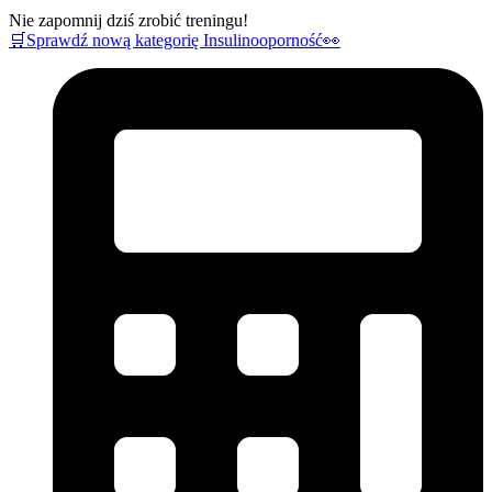
Nie zapomnij dziś zrobić treningu!
🛒Sprawdź nową kategorię Insulinooporność👀