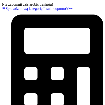
Nie zapomnij dziś zrobić treningu!
🛒Sprawdź nową kategorię Insulinooporność👀