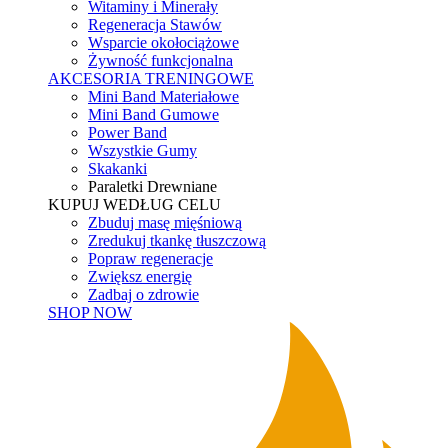
Witaminy i Minerały
Regeneracja Stawów
Wsparcie okołociążowe
Żywność funkcjonalna
AKCESORIA TRENINGOWE
Mini Band Materiałowe
Mini Band Gumowe
Power Band
Wszystkie Gumy
Skakanki
Paraletki Drewniane
KUPUJ WEDŁUG CELU
Zbuduj masę mięśniową
Zredukuj tkankę tłuszczową
Popraw regeneracje
Zwiększ energię
Zadbaj o zdrowie
SHOP NOW