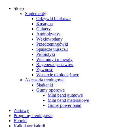
Sklep
Suplementy
Odżywki białkowe
Kreatyna
Gainery
Aminokwasy
Węglowodany
Przedtreningówki
Spalacze tłuszczu
Probiotyki
Witaminy i minerały
Regeneracja stawów
Żywność
Wsparcie okołociążowe
Akcesoria treningowe
Skakanki
Gumy oporowe
Mini band gumowe
Mini band materiałowe
Gumy power band
Zestawy
Programy treningowe
Ebooki
Kalkulator kalorii