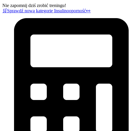
Nie zapomnij dziś zrobić treningu!
🛒Sprawdź nową kategorię Insulinooporność👀