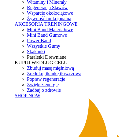
Witaminy i Minerały
Regeneracja Stawów
Wsparcie okołociążowe
Żywność funkcjonalna
AKCESORIA TRENINGOWE
Mini Band Materiałowe
Mini Band Gumowe
Power Band
Wszystkie Gumy
Skakanki
Paraletki Drewniane
KUPUJ WEDŁUG CELU
Zbuduj masę mięśniową
Zredukuj tkankę tłuszczową
Popraw regeneracje
Zwiększ energię
Zadbaj o zdrowie
SHOP NOW