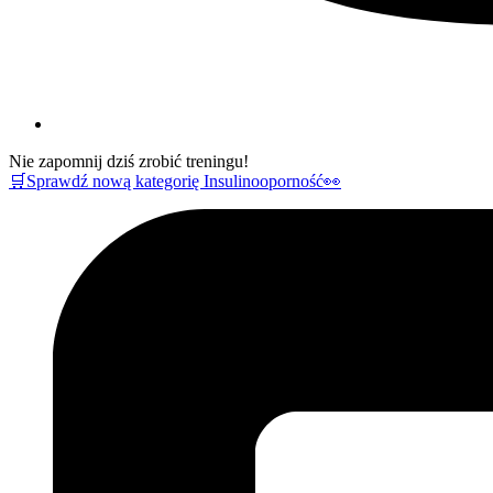
Nie zapomnij dziś zrobić treningu!
🛒Sprawdź nową kategorię Insulinooporność👀