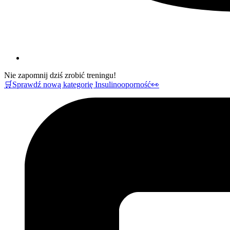
Nie zapomnij dziś zrobić treningu!
🛒Sprawdź nową kategorię Insulinooporność👀